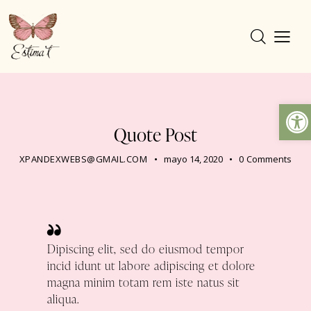
Ab
PRODUCTS
Quote Post
XPANDEXWEBS@GMAIL.COM
mayo 14, 2020
0
Comments
Dipiscing elit, sed do eiusmod tempor
incid idunt ut labore adipiscing et dolore
magna minim totam rem iste natus sit
aliqua.